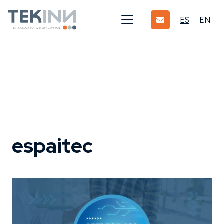
ES
EN
espaitec