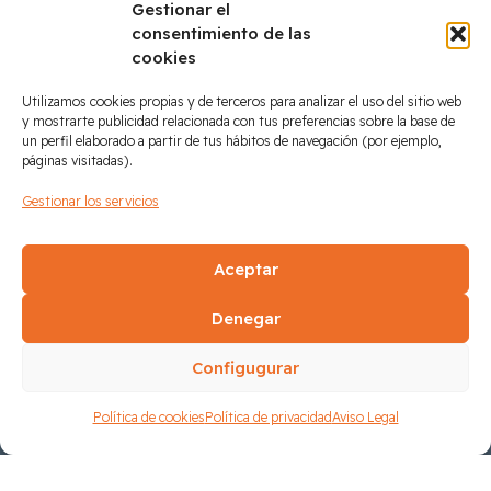
Gestionar el
Web:
https://www.tek-inn.com
consentimiento de las
Correo electrónico:
contacto@
tek-inn.com
cookies
Número de teléfono: +34 964 34 24 24
Utilizamos cookies propias y de terceros para analizar el uso del sitio web
y mostrarte publicidad relacionada con tus preferencias sobre la base de
un perfil elaborado a partir de tus hábitos de navegación (por ejemplo,
páginas visitadas).
Gestionar los servicios
Aceptar
Denegar
Configugurar
Política de cookies
Política de privacidad
Aviso Legal