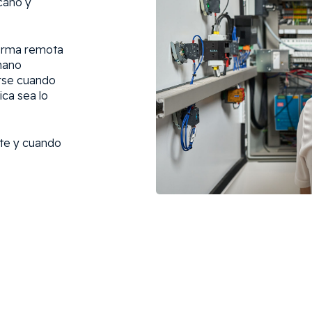
cano y
forma remota
mano
rse cuando
ica sea lo
ite y cuando