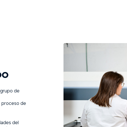
po
 grupo de
l proceso de
dades del