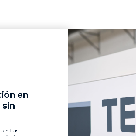
ción en
 sin
 nuestras