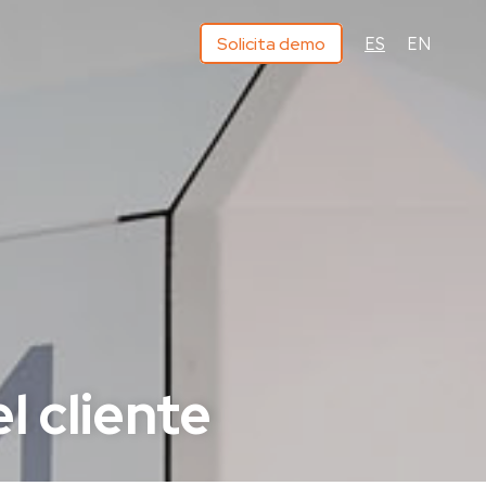
Solicita demo
ES
EN
l cliente