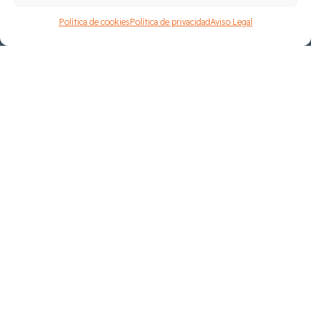
Política de cookies
Política de privacidad
Aviso Legal
Reconocimientos profesionales
Ayudas recibidas
Préstamo participativo IVF en coinversión con