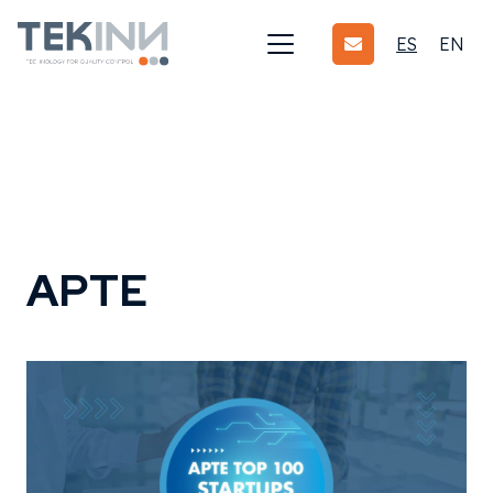
ES
EN
APTE