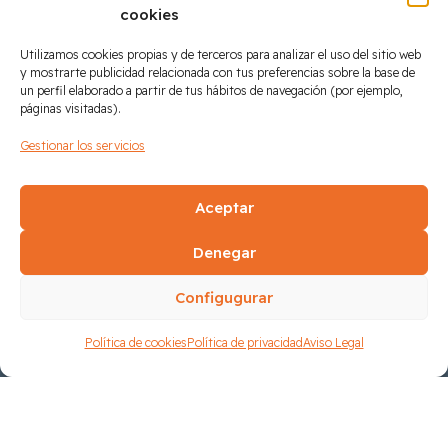
cookies
Utilizamos cookies propias y de terceros para analizar el uso del sitio web
y mostrarte publicidad relacionada con tus preferencias sobre la base de
un perfil elaborado a partir de tus hábitos de navegación (por ejemplo,
Préstamo participativo IVF en coinversión con
páginas visitadas).
inversores privados del Programa Comunitat
Gestionar los servicios
Valenciana FEDER 2021-2027 concedido por el Institut
Valencià de Finances
Aceptar
Síguenos en LinkedIn
Denegar
Configugurar
Política de cookies
Política de privacidad
Aviso Legal
Tekinn – Technology for Quality Control ©
Política de privacidad