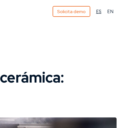
Solicita demo
ES
EN
 cerámica: