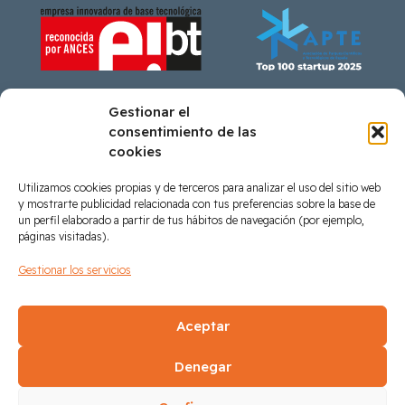
Gestionar el
consentimiento de las
cookies
Ayudas recibidas
Utilizamos cookies propias y de terceros para analizar el uso del sitio web
y mostrarte publicidad relacionada con tus preferencias sobre la base de
un perfil elaborado a partir de tus hábitos de navegación (por ejemplo,
páginas visitadas).
Préstamo participativo IVF en coinversión con
Gestionar los servicios
inversores privados del Programa Comunitat
Valenciana FEDER 2021-2027 concedido por el Institut
Aceptar
Valencià de Finances
Denegar
Síguenos en LinkedIn