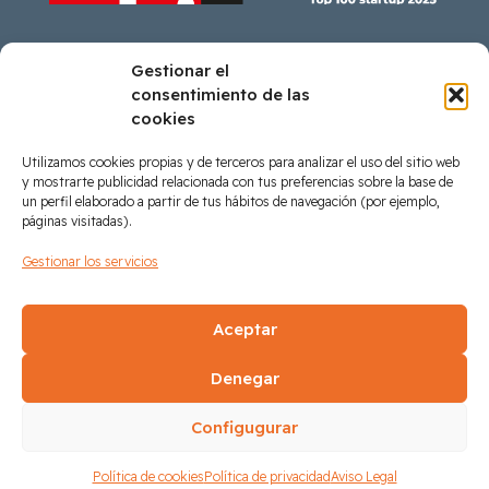
Gestionar el
consentimiento de las
cookies
Ayudas recibidas
Utilizamos cookies propias y de terceros para analizar el uso del sitio web
y mostrarte publicidad relacionada con tus preferencias sobre la base de
un perfil elaborado a partir de tus hábitos de navegación (por ejemplo,
páginas visitadas).
Préstamo participativo IVF en coinversión con
Gestionar los servicios
inversores privados del Programa Comunitat
Valenciana FEDER 2021-2027 concedido por el Institut
Valencià de Finances
Aceptar
Denegar
Síguenos en LinkedIn
Configugurar
Política de cookies
Política de privacidad
Aviso Legal